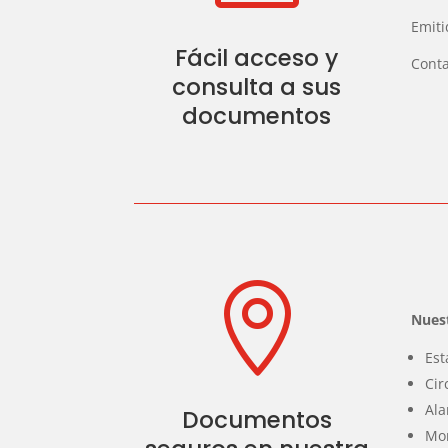
Emiti
Fácil acceso y
Conta
consulta a sus
documentos

Nuest
Est
Cir
Ala
Documentos
Mon