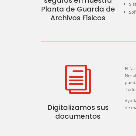
seguros en nuestra
Sis
Planta de Guarda de
Sof
Archivos Físicos
i
El “a
Nosot
pueda
“todo
Ayuda
Digitalizamos sus
de má
documentos