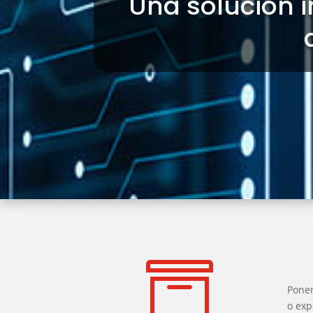
Una solución i

Ponem
o exp